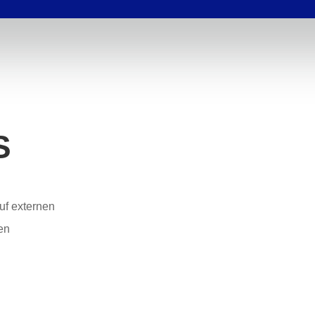
S
auf externen
len